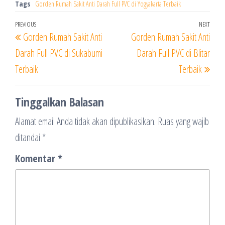
Tags
Gorden Rumah Sakit Anti Darah Full PVC di Yogyakarta Terbaik
Navigasi
Previous
PREVIOUS
NEXT
Next
Gorden Rumah Sakit Anti
Gorden Rumah Sakit Anti
pos
Post
Post
Darah Full PVC di Sukabumi
Darah Full PVC di Blitar
Terbaik
Terbaik
Tinggalkan Balasan
Alamat email Anda tidak akan dipublikasikan.
Ruas yang wajib
ditandai
*
Komentar
*