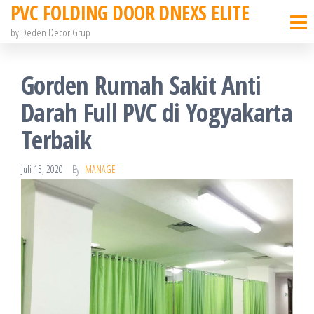
PVC FOLDING DOOR DNEXS ELITE
Skip
to
by Deden Decor Grup
the
content
Gorden Rumah Sakit Anti
Darah Full PVC di Yogyakarta
Terbaik
Juli 15, 2020
By
MANAGE