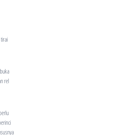
tirai
 buka
n rel
perlu
erinci
hususnya