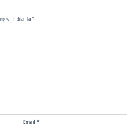
ng wajib ditandai
*
Email
*