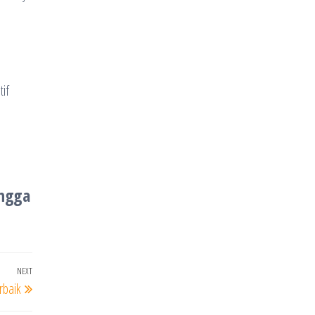
a
if
ingga
NEXT
Next
rbaik
Post