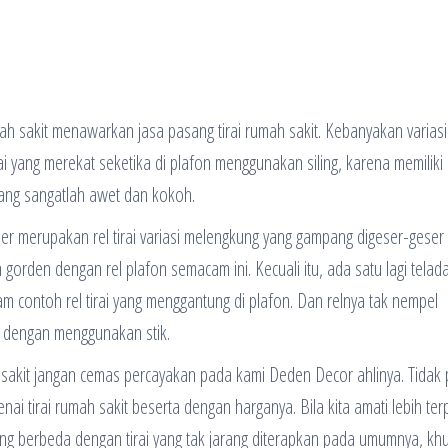
ah sakit menawarkan jasa pasang tirai rumah sakit. Kebanyakan variasi 
ai yang merekat seketika di plafon menggunakan siling, karena memiliki
bilang sangatlah awet dan kokoh.
ler merupakan rel tirai variasi melengkung yang gampang digeser-geser
orden dengan rel plafon semacam ini. Kecuali itu, ada satu lagi telada
am contoh rel tirai yang menggantung di plafon. Dan relnya tak nempel
an dengan menggunakan stik.
h sakit jangan cemas percayakan pada kami Deden Decor ahlinya. Tidak 
i tirai rumah sakit beserta dengan harganya. Bila kita amati lebih terp
 yang berbeda dengan tirai yang tak jarang diterapkan pada umumnya, k