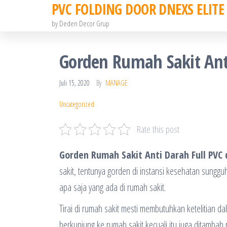
PVC FOLDING DOOR DNEXS ELITE
Skip
to
by Deden Decor Grup
the
content
Gorden Rumah Sakit Anti 
Juli 15, 2020
By
MANAGE
Uncategorized
Rate this post
Gorden Rumah Sakit Anti Darah Full PVC d
sakit, tentunya gorden di instansi kesehatan sunggu
apa saja yang ada di rumah sakit.
Tirai di rumah sakit mesti membutuhkan ketelitian 
berkunjung ke rumah sakit kecuali itu juga ditamba