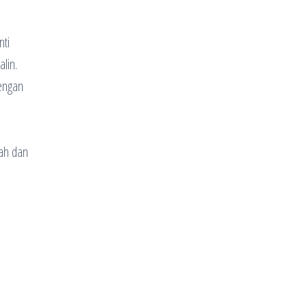
nti
lin.
dengan
rah dan