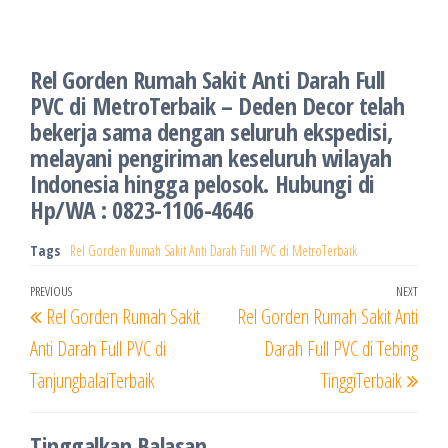
Rel Gorden Rumah Sakit Anti Darah Full
PVC di MetroTerbaik – Deden Decor telah
bekerja sama dengan seluruh ekspedisi,
melayani pengiriman keseluruh wilayah
Indonesia hingga pelosok. Hubungi di
Hp/WA : 0823-1106-4646
Tags
Rel Gorden Rumah Sakit Anti Darah Full PVC di MetroTerbaik
Navigasi
Previous
PREVIOUS
NEXT
Next
Rel Gorden Rumah Sakit
Rel Gorden Rumah Sakit Anti
pos
Post
Post
Anti Darah Full PVC di
Darah Full PVC di Tebing
TanjungbalaiTerbaik
TinggiTerbaik
Tinggalkan Balasan