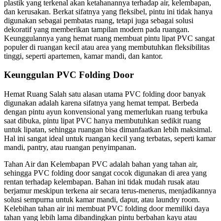
plastik yang terkenal akan ketahanannya terhadap air, kelembapan,
dan kerusakan. Berkat sifatnya yang fleksibel, pintu ini tidak hanya
digunakan sebagai pembatas ruang, tetapi juga sebagai solusi
dekoratif yang memberikan tampilan modern pada ruangan.
Keunggulannya yang hemat ruang membuat pintu lipat PVC sangat
populer di ruangan kecil atau area yang membutuhkan fleksibilitas
tinggi, seperti apartemen, kamar mandi, dan kantor.
Keunggulan PVC Folding Door
Hemat Ruang Salah satu alasan utama PVC folding door banyak
digunakan adalah karena sifatnya yang hemat tempat. Berbeda
dengan pintu ayun konvensional yang memerlukan ruang terbuka
saat dibuka, pintu lipat PVC hanya membutuhkan sedikit ruang
untuk lipatan, sehingga ruangan bisa dimanfaatkan lebih maksimal.
Hal ini sangat ideal untuk ruangan kecil yang terbatas, seperti kamar
mandi, pantry, atau ruangan penyimpanan.
Tahan Air dan Kelembapan PVC adalah bahan yang tahan air,
sehingga PVC folding door sangat cocok digunakan di area yang
rentan terhadap kelembapan. Bahan ini tidak mudah rusak atau
berjamur meskipun terkena air secara terus-menerus, menjadikannya
solusi sempurna untuk kamar mandi, dapur, atau laundry room.
Kelebihan tahan air ini membuat PVC folding door memiliki daya
tahan yang lebih lama dibandingkan pintu berbahan kayu atau