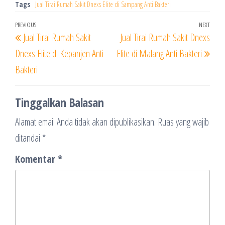
Tags
Jual Tirai Rumah Sakit Dnexs Elite di Sampang Anti Bakteri
Navigasi
Previous
PREVIOUS
NEXT
Next
Jual Tirai Rumah Sakit
Jual Tirai Rumah Sakit Dnexs
pos
Post
Post
Dnexs Elite di Kepanjen Anti
Elite di Malang Anti Bakteri
Bakteri
Tinggalkan Balasan
Alamat email Anda tidak akan dipublikasikan.
Ruas yang wajib
ditandai
*
Komentar
*