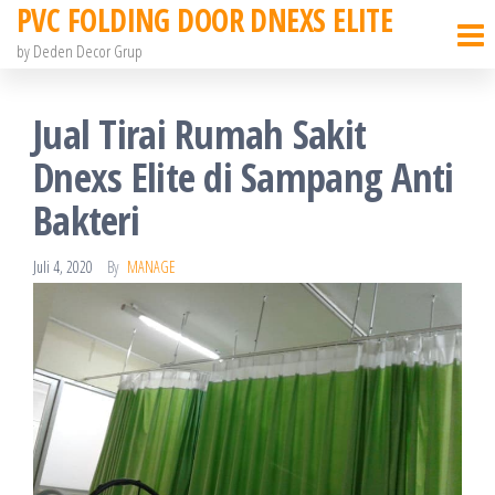
PVC FOLDING DOOR DNEXS ELITE
Skip
to
by Deden Decor Grup
the
content
Jual Tirai Rumah Sakit
Dnexs Elite di Sampang Anti
Bakteri
Juli 4, 2020
By
MANAGE