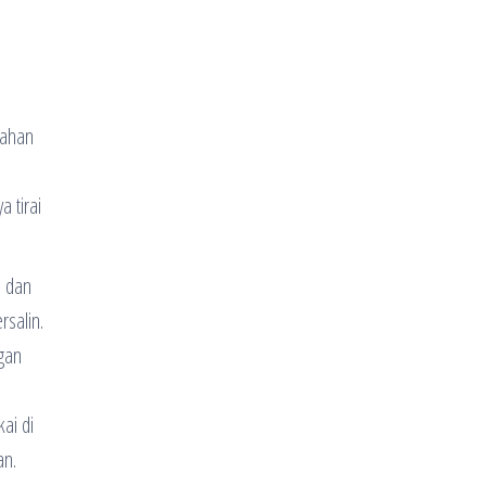
tahan
 tirai
i dan
rsalin.
ngan
ai di
an.