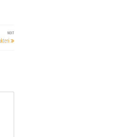
NEXT
Next
kteri
Post