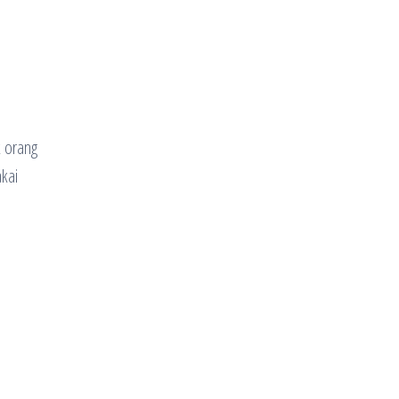
k orang
akai