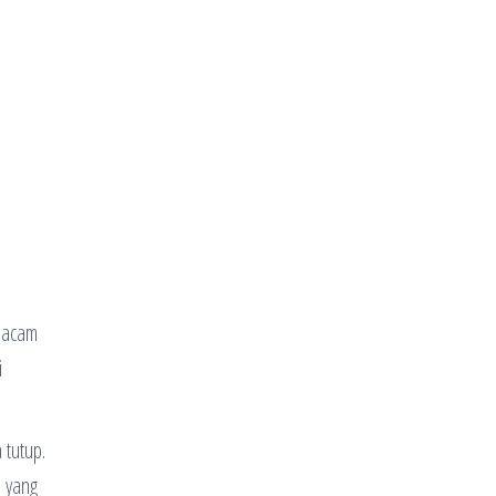
 macam
i
 tutup.
i yang