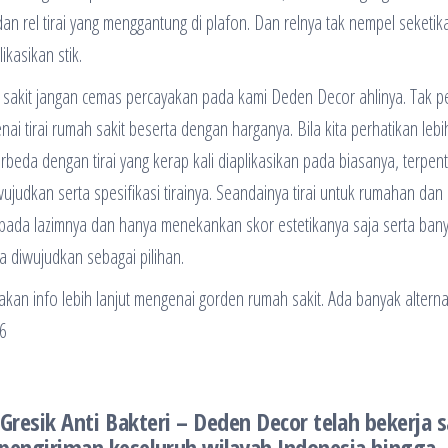
adan rel tirai yang menggantung di plafon. Dan relnya tak nempel seketika
ikasikan stik.
 sakit jangan cemas percayakan pada kami Deden Decor ahlinya. Tak p
tirai rumah sakit beserta dengan harganya. Bila kita perhatikan lebih
erbeda dengan tirai yang kerap kali diaplikasikan pada biasanya, terpent
iwujudkan serta spesifikasi tirainya. Seandainya tirai untuk rumahan dan
ai pada lazimnya dan hanya menekankan skor estetikanya saja serta ban
sa diwujudkan sebagai pilihan.
n info lebih lanjut mengenai gorden rumah sakit. Ada banyak alternat
6
i Gresik Anti Bakteri – Deden Decor telah bekerja
 pengiriman keseluruh wilayah Indonesia hingga