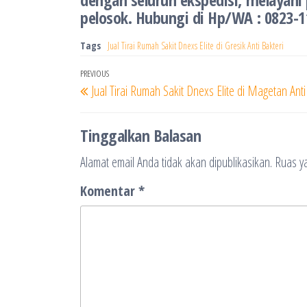
pelosok. Hubungi di Hp/WA : 0823-
Tags
Jual Tirai Rumah Sakit Dnexs Elite di Gresik Anti Bakteri
Navigasi
Previous
PREVIOUS
Jual Tirai Rumah Sakit Dnexs Elite di Magetan Anti
pos
Post
Tinggalkan Balasan
Alamat email Anda tidak akan dipublikasikan.
Ruas ya
Komentar
*