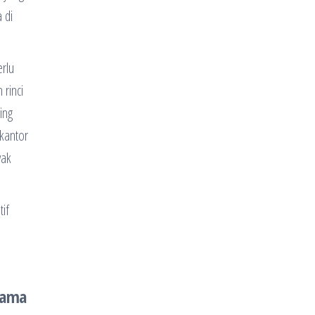
 di
erlu
 rinci
ing
 kantor
yak
if
 sama