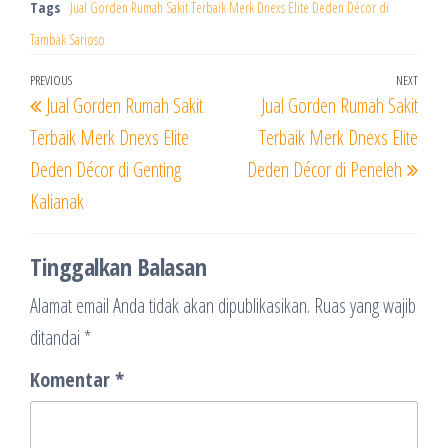
Tags
Jual Gorden Rumah Sakit Terbaik Merk Dnexs Elite Deden Décor di
Tambak Sarioso
Navigasi
Previous
PREVIOUS
NEXT
Next
Jual Gorden Rumah Sakit
Jual Gorden Rumah Sakit
pos
Post
Post
Terbaik Merk Dnexs Elite
Terbaik Merk Dnexs Elite
Deden Décor di Genting
Deden Décor di Peneleh
Kalianak
Tinggalkan Balasan
Alamat email Anda tidak akan dipublikasikan.
Ruas yang wajib
ditandai
*
Komentar
*