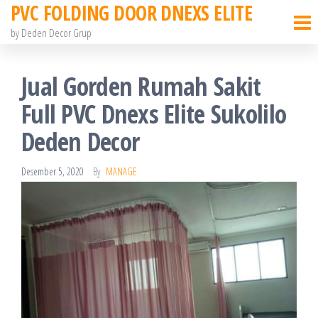
PVC FOLDING DOOR DNEXS ELITE
Skip
to
by Deden Decor Grup
the
content
Jual Gorden Rumah Sakit
Full PVC Dnexs Elite Sukolilo
Deden Decor
Desember 5, 2020
By
MANAGE