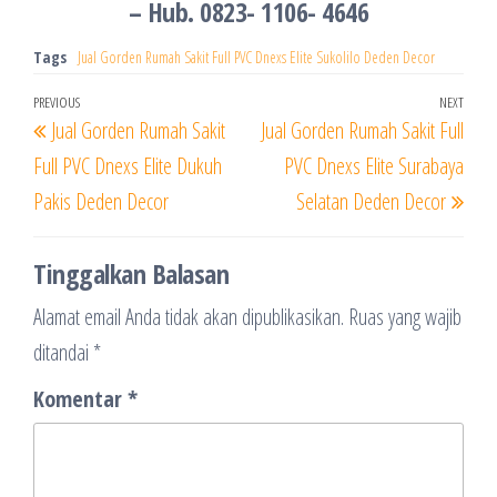
– Hub. 0823- 1106- 4646
Tags
Jual Gorden Rumah Sakit Full PVC Dnexs Elite Sukolilo Deden Decor
Navigasi
Previous
PREVIOUS
NEXT
Next
Jual Gorden Rumah Sakit
Jual Gorden Rumah Sakit Full
pos
Post
Post
Full PVC Dnexs Elite Dukuh
PVC Dnexs Elite Surabaya
Pakis Deden Decor
Selatan Deden Decor
Tinggalkan Balasan
Alamat email Anda tidak akan dipublikasikan.
Ruas yang wajib
ditandai
*
Komentar
*