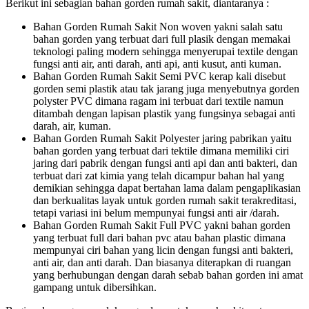
Berikut ini sebagian bahan gorden rumah sakit, diantaranya :
Bahan Gorden Rumah Sakit Non woven yakni salah satu
bahan gorden yang terbuat dari full plasik dengan memakai
teknologi paling modern sehingga menyerupai textile dengan
fungsi anti air, anti darah, anti api, anti kusut, anti kuman.
Bahan Gorden Rumah Sakit Semi PVC kerap kali disebut
gorden semi plastik atau tak jarang juga menyebutnya gorden
polyster PVC dimana ragam ini terbuat dari textile namun
ditambah dengan lapisan plastik yang fungsinya sebagai anti
darah, air, kuman.
Bahan Gorden Rumah Sakit Polyester jaring pabrikan yaitu
bahan gorden yang terbuat dari tektile dimana memiliki ciri
jaring dari pabrik dengan fungsi anti api dan anti bakteri, dan
terbuat dari zat kimia yang telah dicampur bahan hal yang
demikian sehingga dapat bertahan lama dalam pengaplikasian
dan berkualitas layak untuk gorden rumah sakit terakreditasi,
tetapi variasi ini belum mempunyai fungsi anti air /darah.
Bahan Gorden Rumah Sakit Full PVC yakni bahan gorden
yang terbuat full dari bahan pvc atau bahan plastic dimana
mempunyai ciri bahan yang licin dengan fungsi anti bakteri,
anti air, dan anti darah. Dan biasanya diterapkan di ruangan
yang berhubungan dengan darah sebab bahan gorden ini amat
gampang untuk dibersihkan.