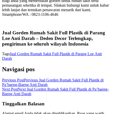
Bagi anda yang memerlukan gorden untuk rumah sakit serta
pemasangan seketika di tempat. Silakan hubungi kami untuk kabar
lebih lanjut dan temukan penawaran menarik dari kami.
Smartphone/WA : 0823-1106-4646
Jual Gorden Rumah Sakit Full Plastik di Parang
Loe Anti Darah – Deden Decor Terlengkap,
pengiriman ke seluruh wilayah Indonesia
Tags
Jual Gorden Rumah Sakit Full Plastik di Parang Loe Anti
Darah
Navigasi pos
Previous Post
Previous
Jual Gorden Rumah Sakit Full Plastik di
Pa’baeng-Baeng Anti Darah
Next Post
Next
Jual Gorden Rumah Sakit Full Plastik di Pa’baeng-
Baeng Anti Darah
Tinggalkan Balasan
Alamat email Anda tidak akan dipublikasikan.
Ruas yang wajib