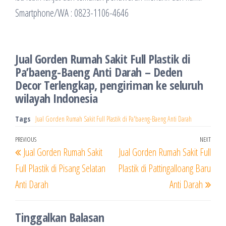
Smartphone/WA : 0823-1106-4646
Jual Gorden Rumah Sakit Full Plastik di
Pa’baeng-Baeng Anti Darah – Deden
Decor Terlengkap, pengiriman ke seluruh
wilayah Indonesia
Tags
Jual Gorden Rumah Sakit Full Plastik di Pa'baeng-Baeng Anti Darah
Navigasi
Previous
PREVIOUS
NEXT
Next
Jual Gorden Rumah Sakit
Jual Gorden Rumah Sakit Full
pos
Post
Post
Full Plastik di Pisang Selatan
Plastik di Pattingalloang Baru
Anti Darah
Anti Darah
Tinggalkan Balasan