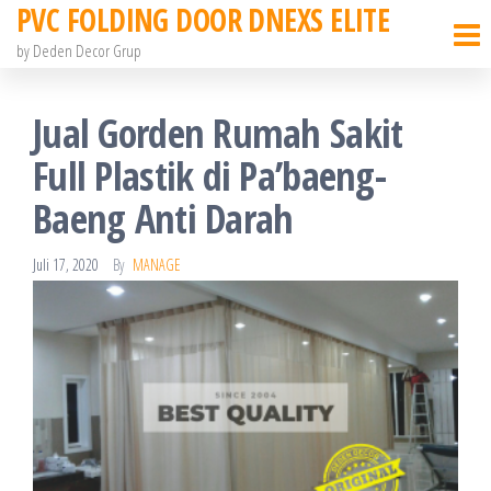
PVC FOLDING DOOR DNEXS ELITE
Skip
to
by Deden Decor Grup
the
content
Jual Gorden Rumah Sakit
Full Plastik di Pa’baeng-
Baeng Anti Darah
Juli 17, 2020
By
MANAGE