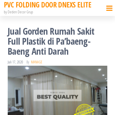
PVC FOLDING DOOR DNEXS ELITE
Skip
to
by Deden Decor Grup
the
content
Jual Gorden Rumah Sakit
Full Plastik di Pa’baeng-
Baeng Anti Darah
Juli 17, 2020
By
MANAGE