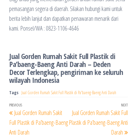
pemasangan segera di daerah. Silakan hubungi kami untuk
berita lebih lanjut dan dapatkan penawaran menarik dari
kami. Ponsel/WA : 0823-1106-4646
Jual Gorden Rumah Sakit Full Plastik di
Pa’baeng-Baeng Anti Darah – Deden
Decor Terlengkap, pengiriman ke seluruh
wilayah Indonesia
Tags
Jual Gorden Rumah Sakit Full Plastik di Pa'baeng-Baeng Anti Darah
Navigasi
Previous
PREVIOUS
NEXT
Next
Jual Gorden Rumah Sakit
Jual Gorden Rumah Sakit Full
pos
Post
Post
Full Plastik di Pa’baeng-Baeng
Plastik di Pa’baeng-Baeng Anti
Anti Darah
Darah