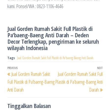
kami. Ponsel/WA : 0823-1106-4646
Jual Gorden Rumah Sakit Full Plastik di
Pa’baeng-Baeng Anti Darah – Deden
Decor Terlengkap, pengiriman ke seluruh
wilayah Indonesia
Tags
Jual Gorden Rumah Sakit Full Plastik di Pa'baeng-Baeng Anti Darah
Navigasi
Previous
PREVIOUS
NEXT
Next
Jual Gorden Rumah Sakit
Jual Gorden Rumah Sakit Full
pos
Post
Post
Full Plastik di Pa’baeng-Baeng
Plastik di Pa’baeng-Baeng Anti
Anti Darah
Darah
Tinggalkan Balasan