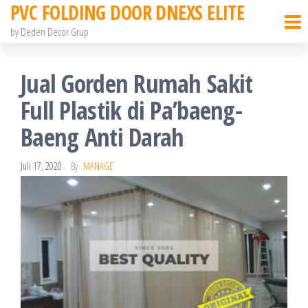
PVC FOLDING DOOR DNEXS ELITE
Skip
to
by Deden Decor Grup
the
content
Jual Gorden Rumah Sakit
Full Plastik di Pa’baeng-
Baeng Anti Darah
Juli 17, 2020
By
MANAGE