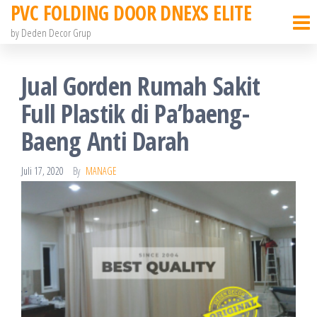
PVC FOLDING DOOR DNEXS ELITE
Skip
to
by Deden Decor Grup
the
content
Jual Gorden Rumah Sakit
Full Plastik di Pa’baeng-
Baeng Anti Darah
Juli 17, 2020
By
MANAGE