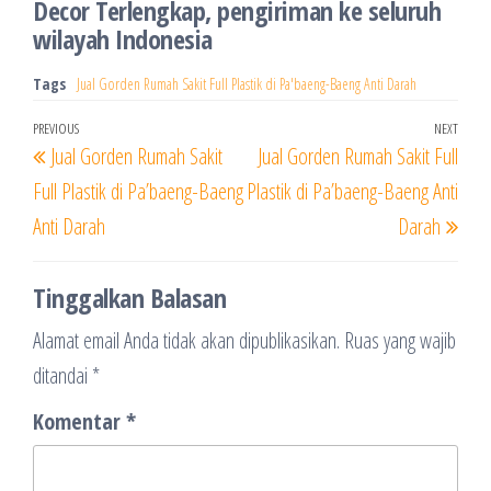
Decor Terlengkap, pengiriman ke seluruh
wilayah Indonesia
Tags
Jual Gorden Rumah Sakit Full Plastik di Pa'baeng-Baeng Anti Darah
Navigasi
Previous
PREVIOUS
NEXT
Next
Jual Gorden Rumah Sakit
Jual Gorden Rumah Sakit Full
pos
Post
Post
Full Plastik di Pa’baeng-Baeng
Plastik di Pa’baeng-Baeng Anti
Anti Darah
Darah
Tinggalkan Balasan
Alamat email Anda tidak akan dipublikasikan.
Ruas yang wajib
ditandai
*
Komentar
*