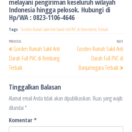
melayani pengiriman keseluruh wilayah
Indonesia hingga pelosok. Hubungi di
Hp/WA : 0823-1106-4646
Tags
Gorden Rumah Sakit Anti Darah Full PVC di Purwokerto Terbaik
Navigasi
Previous
PREVIOUS
NEXT
Next
Gorden Rumah Sakit Anti
Gorden Rumah Sakit Anti
pos
Post
Post
Darah Full PVC di Rembang
Darah Full PVC di
Terbaik
Banjarnegara Terbaik
Tinggalkan Balasan
Alamat email Anda tidak akan dipublikasikan.
Ruas yang wajib
ditandai
*
Komentar
*