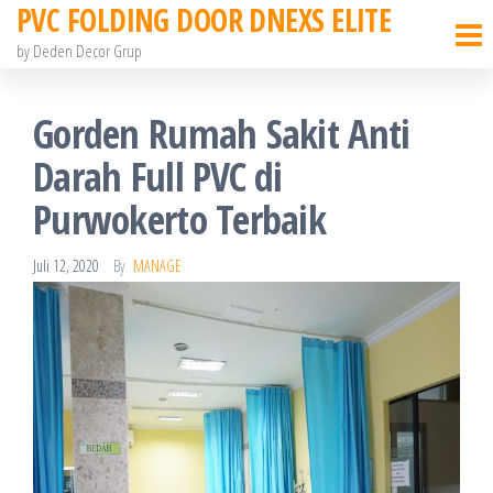
PVC FOLDING DOOR DNEXS ELITE
Skip
to
by Deden Decor Grup
the
content
Gorden Rumah Sakit Anti
Darah Full PVC di
Purwokerto Terbaik
Juli 12, 2020
By
MANAGE