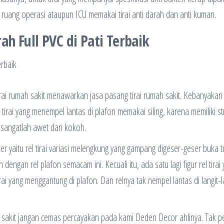
 ruang operasi ataupun ICU memakai tirai anti darah dan anti kuman.
h Full PVC di Pati Terbaik
ai rumah sakit menawarkan jasa pasang tirai rumah sakit. Kebanyakan 
l tirai yang menempel lantas di plafon memakai siling, karena memiliki st
g sangatlah awet dan kokoh.
er yaitu rel tirai variasi melengkung yang gampang digeser-geser buka t
ngan rel plafon semacam ini. Kecuali itu, ada satu lagi figur rel tirai
irai yang menggantung di plafon. Dan relnya tak nempel lantas di langit-l
 sakit jangan cemas percayakan pada kami Deden Decor ahlinya. Tak p