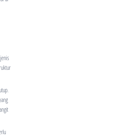
jenis
ruktur
utup.
 yang
angit
erlu