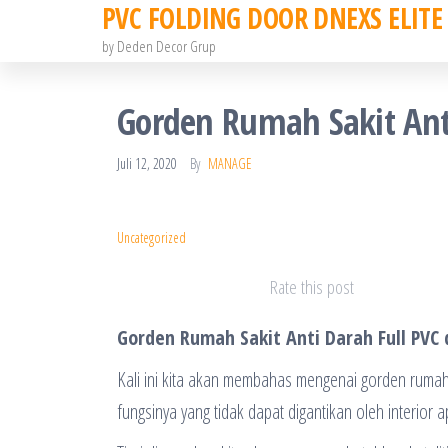
PVC FOLDING DOOR DNEXS ELITE
Skip
to
by Deden Decor Grup
the
content
Gorden Rumah Sakit Anti
Juli 12, 2020
By
MANAGE
Uncategorized
Rate this post
Gorden Rumah Sakit Anti Darah Full PVC d
Kali ini kita akan membahas mengenai gorden rumah 
fungsinya yang tidak dapat digantikan oleh interior a