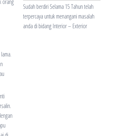
k orang
Sudah berdiri Selama 15 Tahun telah
terpercaya untuk menangani masalah
anda di bidang Interior – Exterior
 lama.
an
tau
nti
salin.
 dengan
mpu
ai di