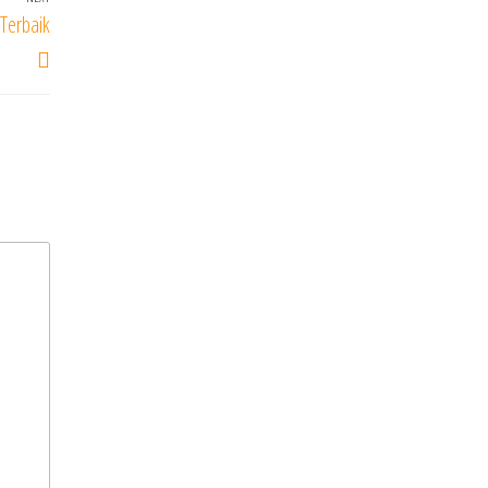
Next
Terbaik
Post