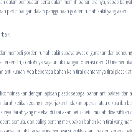
tian dalam pembuatan serta dalam memilih bahan tirainya, sebab banya
tambah pertimbangan dalam penggunaan gorden rumah sakit yang akan
lih dan membeli gorden rumah sakit supaya awet di gunakan dan bendung
asi tersendiri, contohnya saja untuk ruangan operasi dan ICU memerluk
n anti kuman. Ada beberapa bahan kain tirai diantaranya tirai plastik a
dikombinasikan dengan lapisan plastik sebagai bahan anti bakteri dan a
an darah ketika sedang mengerjakan tindakan operasi atau dikala ibu ber
stinya darah yang melekat di tirai akan betul-betul mudah dibersihkan
seperti semula. dan paling penting merupakan bahan kain tirai yang ma
sanya, untuk tirai yang mempunyai spesifikasi anti bakteri kerap dipak