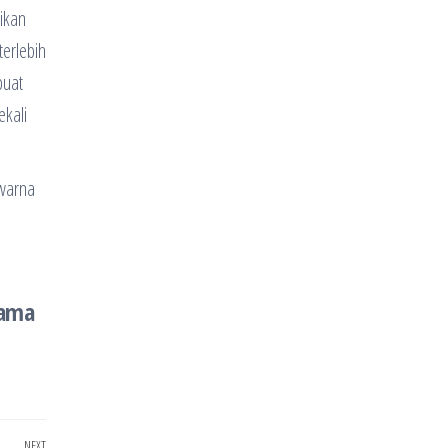
ikan
terlebih
buat
ekali
 warna
sama
NEXT