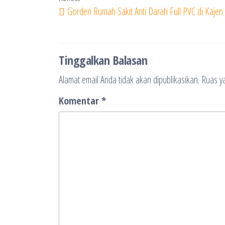
Navigasi
Previous
Gorden Rumah Sakit Anti Darah Full PVC di Kajen
pos
Post
Tinggalkan Balasan
Alamat email Anda tidak akan dipublikasikan.
Ruas ya
Komentar
*