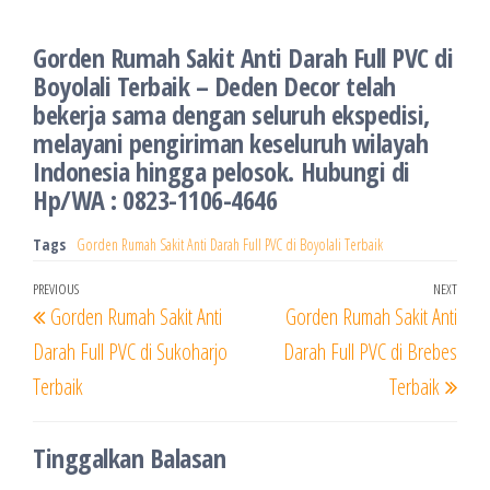
Gorden Rumah Sakit Anti Darah Full PVC di
Boyolali Terbaik – Deden Decor telah
bekerja sama dengan seluruh ekspedisi,
melayani pengiriman keseluruh wilayah
Indonesia hingga pelosok. Hubungi di
Hp/WA : 0823-1106-4646
Tags
Gorden Rumah Sakit Anti Darah Full PVC di Boyolali Terbaik
Navigasi
Previous
PREVIOUS
NEXT
Next
Gorden Rumah Sakit Anti
Gorden Rumah Sakit Anti
pos
Post
Post
Darah Full PVC di Sukoharjo
Darah Full PVC di Brebes
Terbaik
Terbaik
Tinggalkan Balasan