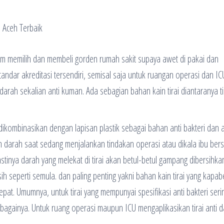
alam memilih dan membeli gorden rumah sakit supaya awet di pakai dan
andar akreditasi tersendiri, semisal saja untuk ruangan operasi dan IC
arah sekalian anti kuman. Ada sebagian bahan kain tirai diantaranya ti
dikombinasikan dengan lapisan plastik sebagai bahan anti bakteri dan a
an darah saat sedang menjalankan tindakan operasi atau dikala ibu bersa
tinya darah yang melekat di tirai akan betul-betul gampang dibersihka
h seperti semula. dan paling penting yakni bahan kain tirai yang kapab
t. Umumnya, untuk tirai yang mempunyai spesifikasi anti bakteri seri
ebagainya. Untuk ruang operasi maupun ICU mengaplikasikan tirai anti 