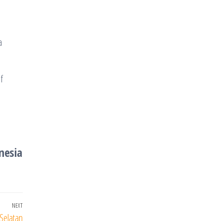
a
f
nesia
NEXT
Next
Selatan