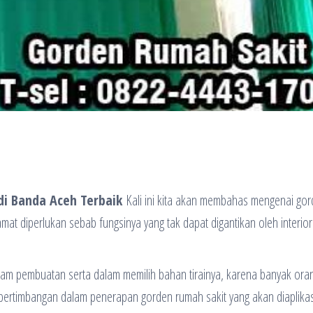
 di Banda Aceh Terbaik
Kali ini kita akan membahas mengenai go
amat diperlukan sebab fungsinya yang tak dapat digantikan oleh interio
dalam pembuatan serta dalam memilih bahan tirainya, karena banyak ora
h pertimbangan dalam penerapan gorden rumah sakit yang akan diaplika