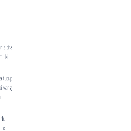
is tirai
iliki
a tutup.
ai yang
i
rlu
inci