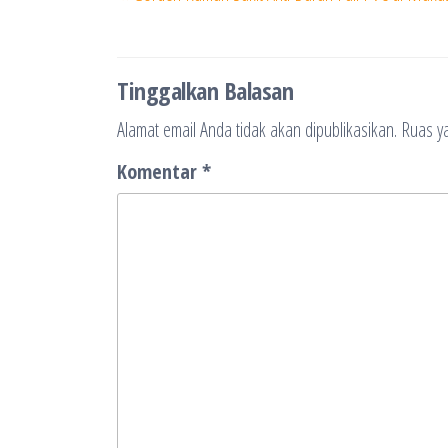
pos
Post
Tinggalkan Balasan
Alamat email Anda tidak akan dipublikasikan.
Ruas ya
Komentar
*