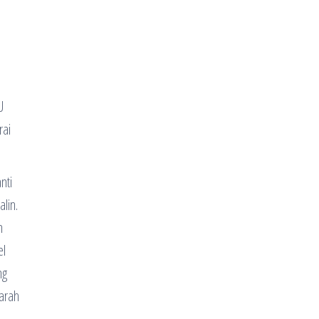
U
rai
nti
lin.
n
el
ng
darah