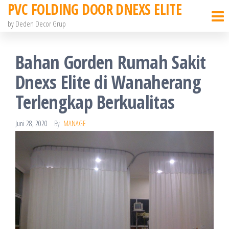
PVC FOLDING DOOR DNEXS ELITE
Skip
to
by Deden Decor Grup
the
content
Bahan Gorden Rumah Sakit
Dnexs Elite di Wanaherang
Terlengkap Berkualitas
Juni 28, 2020
By
MANAGE