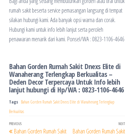
Bagi anda yang sedang membutuhkan gorden atau tirai untuk
rumah sakit beserta service pemasangan langsung di tempat
silakan hubungi kami. Ada banyak opsi warna dan corak.
Hubungi kami untuk info lebih lanjut serta peroleh
penawaran menarik dari kami. Ponsel/WA : 0823-1106-4646
Bahan Gorden Rumah Sakit Dnexs Elite di
Wanaherang Terlengkap Berkualitas –
Deden Decor Terpercaya Untuk Info lebih
lanjut hubungi di Hp/WA : 0823-1106-4646
Tags
Bahan Gorden Rumah Sakit Dnexs Elite di Wanaherang Terlengkap
Berkualitas
Navigasi
Previous
PREVIOUS
NEXT
Next
Bahan Gorden Rumah Sakit
Bahan Gorden Rumah Sakit