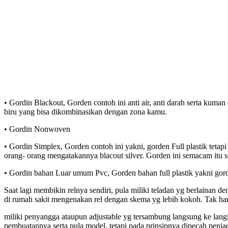
• Gordin Blackout, Gorden contoh ini anti air, anti darah serta kum
biru yang bisa dikombinasikan dengan zona kamu.
• Gordin Nonwoven
• Gordin Simplex, Gorden contoh ini yakni, gorden Full plastik tetapi
orang- orang mengatakannya blacout silver. Gorden ini semacam itu s
• Gordin bahan Luar umum Pvc, Gorden bahan full plastik yakni gorden
Saat lagi membikin relnya sendiri, pula miliki teladan yg berlaina
di rumah sakit mengenakan rel dengan skema yg lebih kokoh. Tak hany
miliki penyangga ataupun adjustable yg tersambung langsung ke langi
pembuatannya serta pula model, tetapi pada prinsipnya dipecah penjadi 