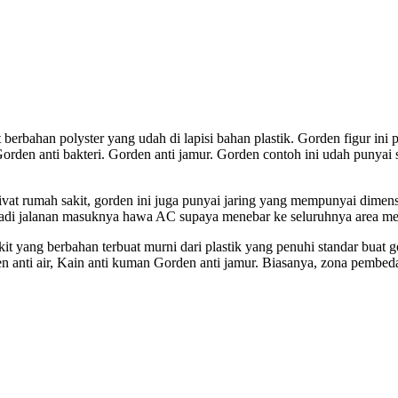
 berbahan polyster yang udah di lapisi bahan plastik. Gorden figur ini
. Gorden anti bakteri. Gorden anti jamur. Gorden contoh ini udah punyai 
ivat rumah sakit, gorden ini juga punyai jaring yang mempunyai dimensi
tas jadi jalanan masuknya hawa AC supaya menebar ke seluruhnya area mes
kit yang berbahan terbuat murni dari plastik yang penuhi standar buat
den anti air, Kain anti kuman Gorden anti jamur. Biasanya, zona pemb