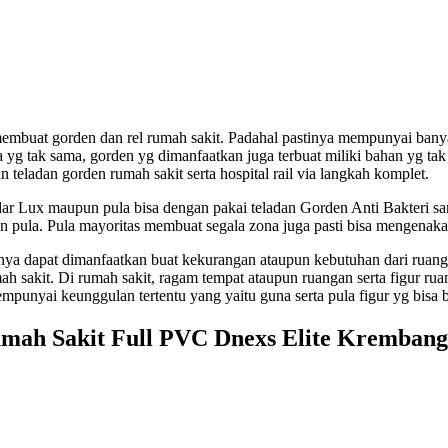
at membuat gorden dan rel rumah sakit. Padahal pastinya mempunyai ban
tak sama, gorden yg dimanfaatkan juga terbuat miliki bahan yg tak sa
gan teladan gorden rumah sakit serta hospital rail via langkah komplet.
andar Lux maupun pula bisa dengan pakai teladan Gorden Anti Bakteri s
 pula. Pula mayoritas membuat segala zona juga pasti bisa mengenakan 
 nantinya dapat dimanfaatkan buat kekurangan ataupun kebutuhan dari ru
mah sakit. Di rumah sakit, ragam tempat ataupun ruangan serta figur 
unyai keunggulan tertentu yang yaitu guna serta pula figur yg bisa b
mah Sakit Full PVC Dnexs Elite Kremban