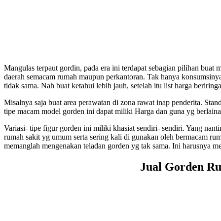
Mangulas terpaut gordin, pada era ini terdapat sebagian pilihan bu
daerah semacam rumah maupun perkantoran. Tak hanya konsumsinya yg 
tidak sama. Nah buat ketahui lebih jauh, setelah itu list harga beririn
Misalnya saja buat area perawatan di zona rawat inap penderita. St
tipe macam model gorden ini dapat miliki Harga dan guna yg berlainan
Variasi- tipe figur gorden ini miliki khasiat sendiri- sendiri. Yang
rumah sakit yg umum serta sering kali di gunakan oleh bermacam ru
memanglah mengenakan teladan gorden yg tak sama. Ini harusnya memp
Jual Gorden Ru