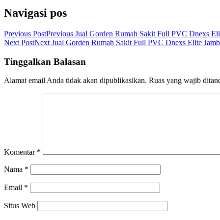
Navigasi pos
Previous Post
Previous
Jual Gorden Rumah Sakit Full PVC Dnexs El
Next Post
Next
Jual Gorden Rumah Sakit Full PVC Dnexs Elite Jam
Tinggalkan Balasan
Alamat email Anda tidak akan dipublikasikan.
Ruas yang wajib ditan
Komentar
*
Nama
*
Email
*
Situs Web