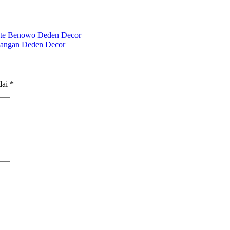
ite Benowo Deden Decor
bangan Deden Decor
dai
*