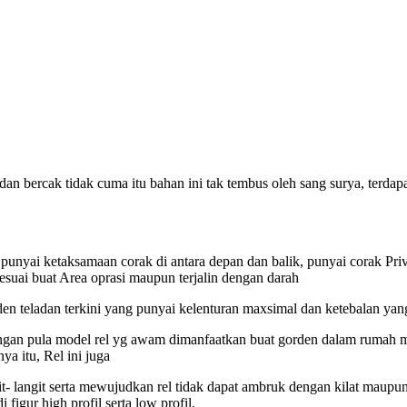
an dan bercak tidak cuma itu bahan ini tak tembus oleh sang surya, ter
 punyai ketaksamaan corak di antara depan dan balik, punyai corak Priva
esuai buat Area oprasi maupun terjalin dengan darah
 teladan terkini yang punyai kelenturan maxsimal dan ketebalan yang se
n dengan pula model rel yg awam dimanfaatkan buat gorden dalam rumah
a itu, Rel ini juga
t- langit serta mewujudkan rel tidak dapat ambruk dengan kilat maupu
figur high profil serta low profil.