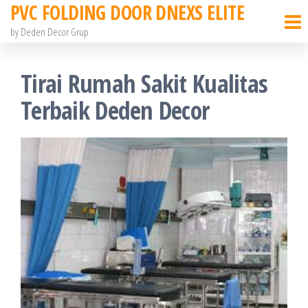
PVC FOLDING DOOR DNEXS ELITE
Skip
to
by Deden Decor Grup
the
content
Tirai Rumah Sakit Kualitas
Terbaik Deden Decor