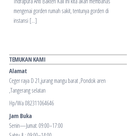
Indrapura Anti Bakteri Kali ini kita akan membahas
mengenai gorden rumah sakit, tentunya gorden di
instansi […]
TEMUKAN KAMI
Alamat
Ceger raya D 21,jurang mangu barat ,Pondok aren
,Tangerang selatan
Hp/Wa 082311064646
Jam Buka
Senin—Jumat: 09:00–17:00
Sabtu & : 09:00–14:00