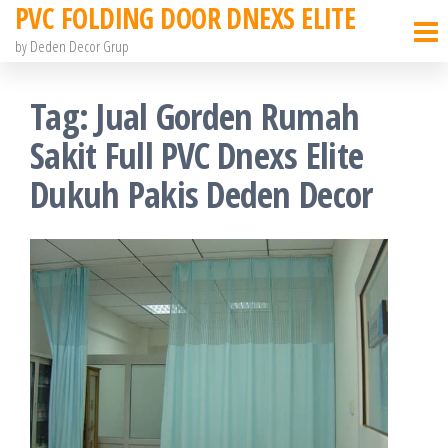
PVC FOLDING DOOR DNEXS ELITE
Skip
to
by Deden Decor Grup
the
Tag:
Jual Gorden Rumah
content
Sakit Full PVC Dnexs Elite
Dukuh Pakis Deden Decor