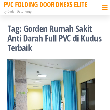
PVC FOLDING DOOR DNEXS ELITE
Skip
to
by Deden Decor Grup
the
Tag:
Gorden Rumah Sakit
content
Anti Darah Full PVC di Kudus
Terbaik