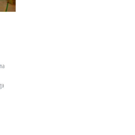
rna
gga