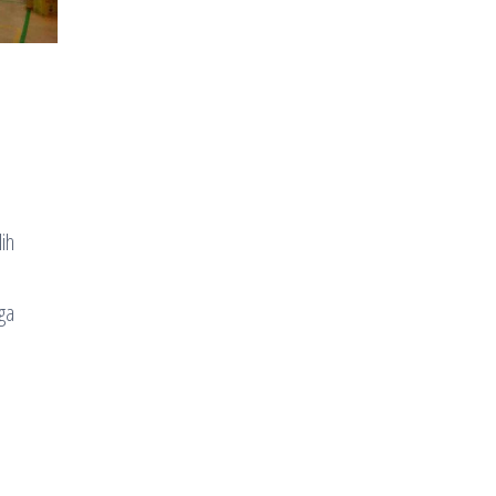
ih
gga