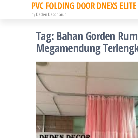
PVC FOLDING DOOR DNEXS ELITE
Skip
to
by Deden Decor Grup
the
Tag:
Bahan Gorden Rumah
content
Megamendung Terlengka