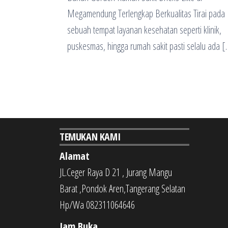
Megamendung Terlengkap Berkualitas Tirai pada
sebuah tempat layanan kesehatan seperti klinik,
puskesmas, hingga rumah sakit pasti selalu ada [
TEMUKAN KAMI
Alamat
JL.Ceger Raya D 21 , Jurang Mangu
Barat ,Pondok Aren,Tangerang Selatan
Hp/Wa 082311064646
Jam Buka