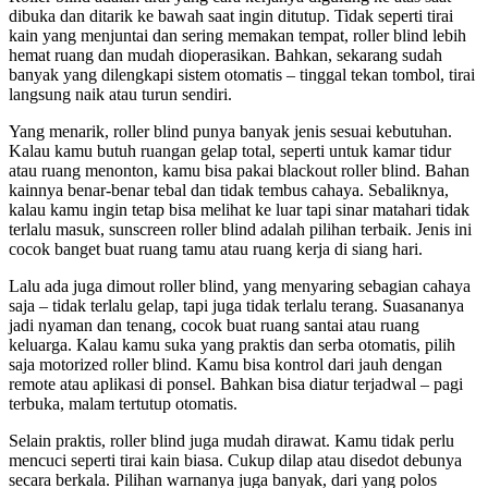
dibuka dan ditarik ke bawah saat ingin ditutup. Tidak seperti tirai
kain yang menjuntai dan sering memakan tempat, roller blind lebih
hemat ruang dan mudah dioperasikan. Bahkan, sekarang sudah
banyak yang dilengkapi sistem otomatis – tinggal tekan tombol, tirai
langsung naik atau turun sendiri.
Yang menarik, roller blind punya banyak jenis sesuai kebutuhan.
Kalau kamu butuh ruangan gelap total, seperti untuk kamar tidur
atau ruang menonton, kamu bisa pakai blackout roller blind. Bahan
kainnya benar-benar tebal dan tidak tembus cahaya. Sebaliknya,
kalau kamu ingin tetap bisa melihat ke luar tapi sinar matahari tidak
terlalu masuk, sunscreen roller blind adalah pilihan terbaik. Jenis ini
cocok banget buat ruang tamu atau ruang kerja di siang hari.
Lalu ada juga dimout roller blind, yang menyaring sebagian cahaya
saja – tidak terlalu gelap, tapi juga tidak terlalu terang. Suasananya
jadi nyaman dan tenang, cocok buat ruang santai atau ruang
keluarga. Kalau kamu suka yang praktis dan serba otomatis, pilih
saja motorized roller blind. Kamu bisa kontrol dari jauh dengan
remote atau aplikasi di ponsel. Bahkan bisa diatur terjadwal – pagi
terbuka, malam tertutup otomatis.
Selain praktis, roller blind juga mudah dirawat. Kamu tidak perlu
mencuci seperti tirai kain biasa. Cukup dilap atau disedot debunya
secara berkala. Pilihan warnanya juga banyak, dari yang polos