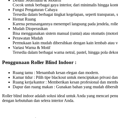
Desain Sederhana & Modern
Cocok untuk berbagai gaya interior, dari minimalis hingga kon
Fungsi Pengaturan Cahaya
Tersedia dalam berbagai tingkat kegelapan, seperti transparan
Hemat Ruang
Karena pemasangannya menempel langsung pada jendela, rolle
Mudah Dioperasikan
Bisa menggunakan sistem manual (rantai) atau otomatis (motori
Perawatan Mudah
Permukaan kain mudah dibersihkan dengan kain lembab atau 
Variasi Warna & Motif
Tersedia dalam berbagai warna netral, pastel, hingga pola dekor
Penggunaan Roller Blind Indoor :
Ruang tamu : Menambah kesan elegan dan modern.
Kamar tidur : Pilih tipe blackout untuk menciptakan privasi d
Ruang kerja/kantor : Memberikan kesan profesional dan memba
Dapur dan ruang makan : Gunakan bahan yang mudah dibersih
Roller blind indoor adalah solusi ideal untuk Anda yang mencari penut
dengan kebutuhan dan selera interior Anda.