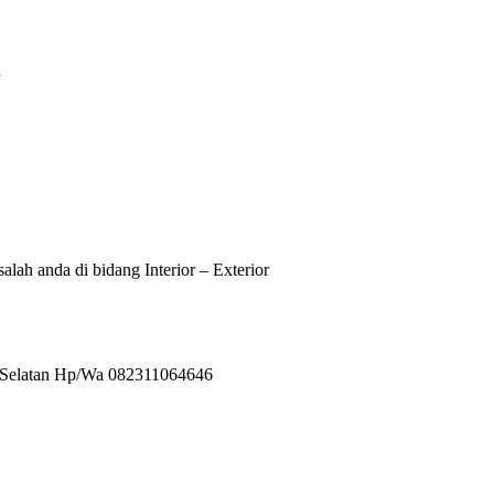
n
lah anda di bidang Interior – Exterior
g Selatan Hp/Wa 082311064646