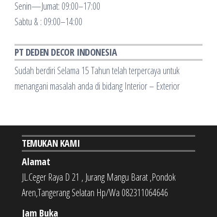
Senin—Jumat: 09:00–17:00
Sabtu & : 09:00–14:00
PT DEDEN DECOR INDONESIA
Sudah berdiri Selama 15 Tahun telah terpercaya untuk
menangani masalah anda di bidang Interior – Exterior
TEMUKAN KAMI
Alamat
JL.Ceger Raya D 21 , Jurang Mangu Barat ,Pondok
Aren,Tangerang Selatan Hp/Wa 082311064646
Jam Buka