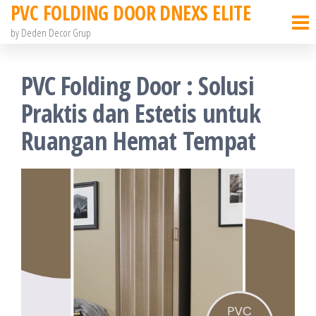
PVC FOLDING DOOR DNEXS ELITE
Skip
to
by Deden Decor Grup
the
content
PVC Folding Door : Solusi
Praktis dan Estetis untuk
Ruangan Hemat Tempat