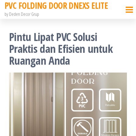
PVC FOLDING DOOR DNEXS ELITE
Skip
to
by Deden Decor Grup
the
content
Pintu Lipat PVC Solusi
Praktis dan Efisien untuk
Ruangan Anda