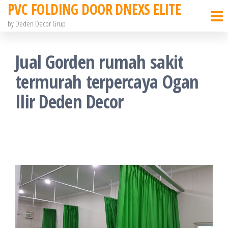
PVC FOLDING DOOR DNEXS ELITE
Skip
to
by Deden Decor Grup
the
content
Jual Gorden rumah sakit
termurah terpercaya Ogan
Ilir Deden Decor