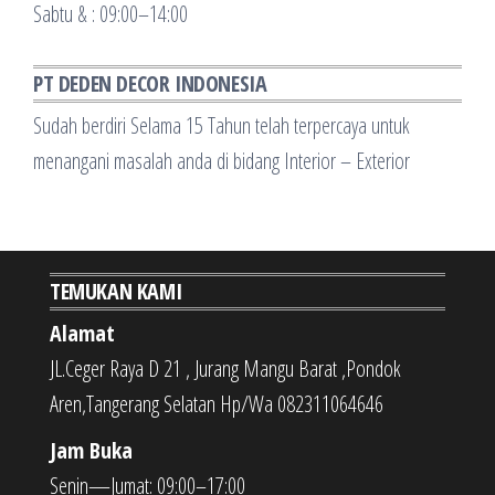
Sabtu & : 09:00–14:00
PT DEDEN DECOR INDONESIA
Sudah berdiri Selama 15 Tahun telah terpercaya untuk
menangani masalah anda di bidang Interior – Exterior
TEMUKAN KAMI
Alamat
JL.Ceger Raya D 21 , Jurang Mangu Barat ,Pondok
Aren,Tangerang Selatan Hp/Wa 082311064646
Jam Buka
Senin—Jumat: 09:00–17:00