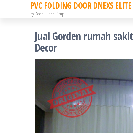
PVC FOLDING DOOR DNEXS ELITE
Skip
to
by Deden Decor Grup
the
content
Jual Gorden rumah saki
Decor