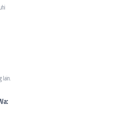
uhi
 lain.
i
Wa: