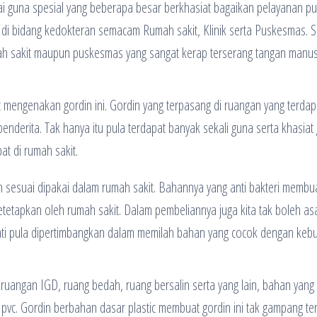
ai guna spesial yang beberapa besar berkhasiat bagaikan pelayanan pub
ak di bidang kedokteran semacam Rumah sakit, Klinik serta Puskesmas. 
mah sakit maupun puskesmas yang sangat kerap terserang tangan manus
t mengenakan gordin ini. Gordin yang terpasang di ruangan yang terdap
enderita. Tak hanya itu pula terdapat banyak sekali guna serta khasiat
t di rumah sakit.
 sesuai dipakai dalam rumah sakit. Bahannya yang anti bakteri membu
detetapkan oleh rumah sakit. Dalam pembeliannya juga kita tak boleh as
mati pula dipertimbangkan dalam memilah bahan yang cocok dengan keb
uangan IGD, ruang bedah, ruang bersalin serta yang lain, bahan yang
 pvc. Gordin berbahan dasar plastic membuat gordin ini tak gampang te