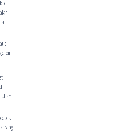
lic.
Salah
ia
at di
 gordin
at
al
utuhan
 cocok
rserang