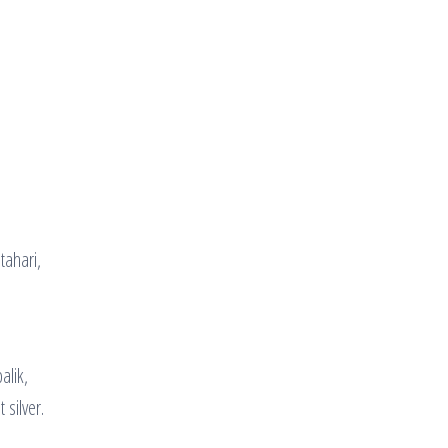
tahari,
alik,
 silver.