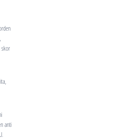
Gorden
,
n skor
ita,
hi
n anti
U.