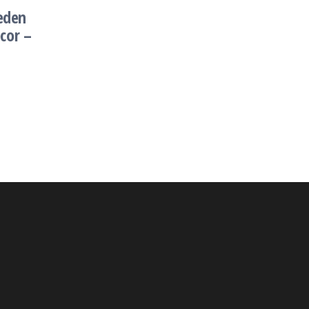
Deden
cor –