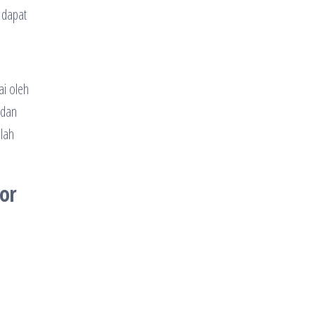
 dapat
ai oleh
 dan
lah
cor