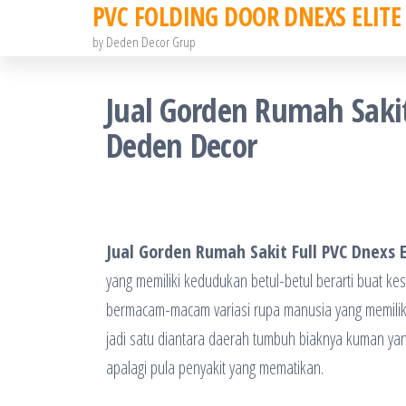
PVC FOLDING DOOR DNEXS ELITE
Skip
to
by Deden Decor Grup
the
content
Jual Gorden Rumah Sakit
Deden Decor
Jual Gorden Rumah Sakit Full PVC Dnexs 
yang memiliki kedudukan betul-betul berarti buat 
bermacam-macam variasi rupa manusia yang memiliki b
jadi satu diantara daerah tumbuh biaknya kuman ya
apalagi pula penyakit yang mematikan.