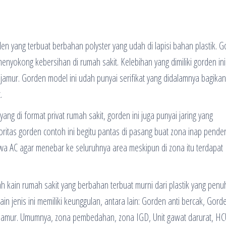
den yang terbuat berbahan polyster yang udah di lapisi bahan plastik. 
enyokong kebersihan di rumah sakit. Kelebihan yang dimiliki gorden ini
ti jamur. Gorden model ini udah punyai serifikat yang didalamnya bagika
.
ang di format privat rumah sakit, gorden ini juga punyai jaring yang
tas gorden contoh ini begitu pantas di pasang buat zona inap pender
 hawa AC agar menebar ke seluruhnya area meskipun di zona itu terdapat
ah kain rumah sakit yang berbahan terbuat murni dari plastik yang penu
n jenis ini memiliki keunggulan, antara lain: Gorden anti bercak, Gorde
ti jamur. Umumnya, zona pembedahan, zona IGD, Unit gawat darurat, HC