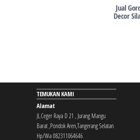
Jual Gor
Decor
Si
TEMUKAN KAMI
Alamat
JL.Ceger Raya D 21 , Jurang Mangu
Barat ,Pondok Aren,Tangerang Selatan
Hp/Wa 082311064646