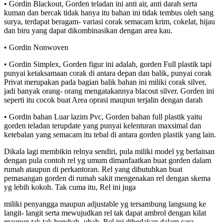
• Gordin Blackout, Gorden teladan ini anti air, anti darah serta
kuman dan bercak tidak hanya itu bahan ini tidak tembus oleh sang
surya, terdapat beragam- variasi corak semacam krim, cokelat, hijau
dan biru yang dapat dikombinasikan dengan area kau.
• Gordin Nonwoven
• Gordin Simplex, Gorden figur ini adalah, gorden Full plastik tapi
punyai ketaksamaan corak di antara depan dan balik, punyai corak
Privat merupakan pada bagian balik bahan ini miliki corak silver,
jadi banyak orang- orang mengatakannya blacout silver. Gorden ini
seperti itu cocok buat Area oprasi maupun terjalin dengan darah
• Gordin bahan Luar lazim Pvc, Gorden bahan full plastik yaitu
gorden teladan terupdate yang punyai kelenturan maxsimal dan
ketebalan yang semacam itu tebal di antara gorden plastik yang lain.
Dikala lagi membikin relnya sendiri, pula miliki model yg berlainan
dengan pula contoh rel yg umum dimanfaatkan buat gorden dalam
rumah ataupun di perkantoran. Rel yang dibutuhkan buat
pemasangan gorden di rumah sakit mengenakan rel dengan skema
yg lebih kokoh. Tak cuma itu, Rel ini juga
miliki penyangga maupun adjustable yg tersambung langsung ke
langit- langit serta mewujudkan rel tak dapat ambrol dengan kilat
maupun tak tak berubah- ubah. Rel ini dibedakan dalam cara