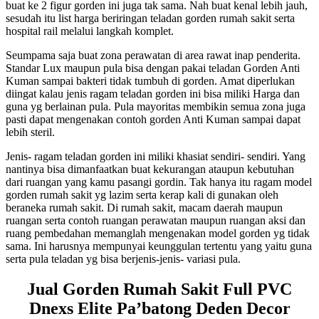
buat ke 2 figur gorden ini juga tak sama. Nah buat kenal lebih jauh,
sesudah itu list harga beriringan teladan gorden rumah sakit serta
hospital rail melalui langkah komplet.
Seumpama saja buat zona perawatan di area rawat inap penderita.
Standar Lux maupun pula bisa dengan pakai teladan Gorden Anti
Kuman sampai bakteri tidak tumbuh di gorden. Amat diperlukan
diingat kalau jenis ragam teladan gorden ini bisa miliki Harga dan
guna yg berlainan pula. Pula mayoritas membikin semua zona juga
pasti dapat mengenakan contoh gorden Anti Kuman sampai dapat
lebih steril.
Jenis- ragam teladan gorden ini miliki khasiat sendiri- sendiri. Yang
nantinya bisa dimanfaatkan buat kekurangan ataupun kebutuhan
dari ruangan yang kamu pasangi gordin. Tak hanya itu ragam model
gorden rumah sakit yg lazim serta kerap kali di gunakan oleh
beraneka rumah sakit. Di rumah sakit, macam daerah maupun
ruangan serta contoh ruangan perawatan maupun ruangan aksi dan
ruang pembedahan memanglah mengenakan model gorden yg tidak
sama. Ini harusnya mempunyai keunggulan tertentu yang yaitu guna
serta pula teladan yg bisa berjenis-jenis- variasi pula.
Jual Gorden Rumah Sakit Full PVC
Dnexs Elite Pa’batong Deden Decor